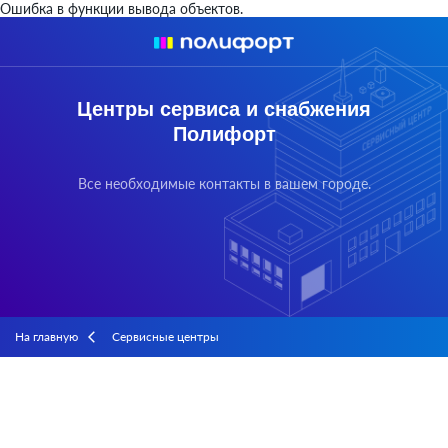
Ошибка в функции вывода объектов.
Центры сервиса и снабжения
Полифорт
Все необходимые контакты в вашем городе.
На главную
Сервисные центры
arrow_back_ios