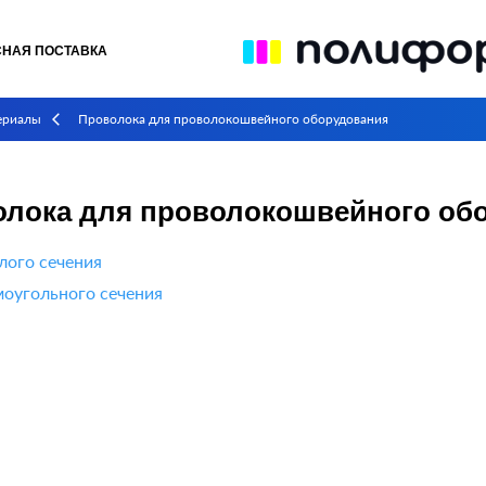
СНАЯ ПОСТАВКА
ериалы
Проволока для проволокошвейного оборудования
arrow_back_ios
лока для проволокошвейного об
лого сечения
оугольного сечения