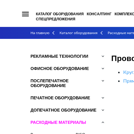
menu
КАТАЛОГ ОБОРУДОВАНИЯ
КОНСАЛТИНГ
КОМПЛЕК
СПЕЦПРЕДЛОЖЕНИЯ
На главную
Каталог оборудования
Расходные мат
arrow_back_ios
arrow_back_ios
РЕКЛАМНЫЕ ТЕХНОЛОГИИ
keyboard_arrow_down
Прово
ОФИСНОЕ ОБОРУДОВАНИЕ
keyboard_arrow_down
Круг
Прям
ПОСЛЕПЕЧАТНОЕ
keyboard_arrow_down
ОБОРУДОВАНИЕ
ПЕЧАТНОЕ ОБОРУДОВАНИЕ
keyboard_arrow_down
ДОПЕЧАТНОЕ ОБОРУДОВАНИЕ
keyboard_arrow_down
РАСХОДНЫЕ МАТЕРИАЛЫ
keyboard_arrow_down