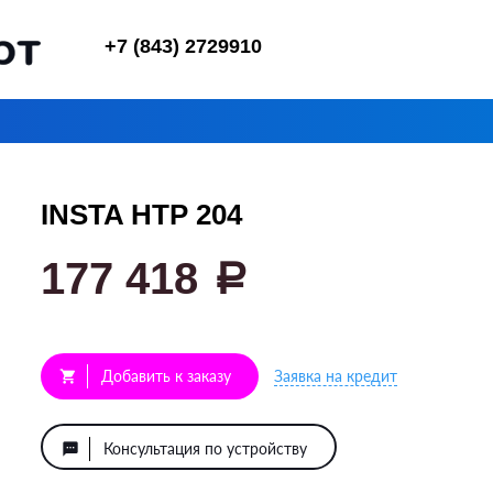
+7 (843) 2729910
INSTA HTP 204
177 418
a
Добавить к заказу
Заявка на кредит
shopping_cart
Консультация по устройству
textsms